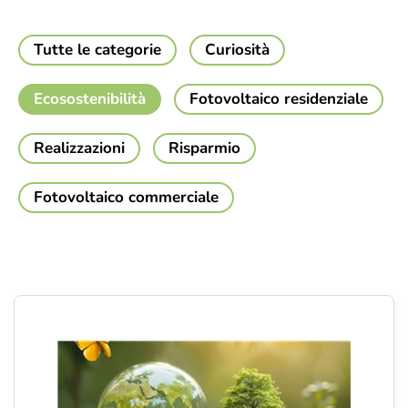
Tutte le categorie
Curiosità
Ecosostenibilità
Fotovoltaico residenziale
Realizzazioni
Risparmio
Fotovoltaico commerciale