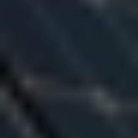
di cura e attenzione, rispecchia il presente
e il futuro di T-Green, ma sempre con uno
sguardo rivolto a dove tutto è iniziato.