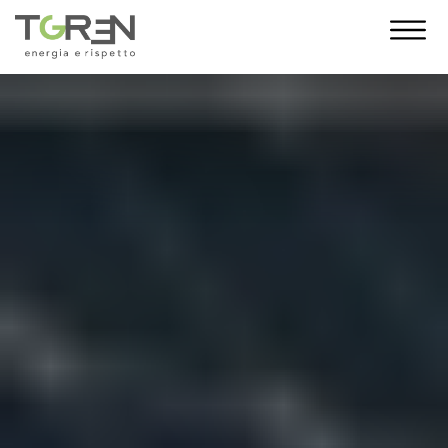
10 Anni di Noi!
L’anno 2023 segna un traguardo
importante: i 10 anni di T-Green. Con te al
nostro fianco siamo cresciuti giorno dopo
giorno, fino a diventare una grande
famiglia. E da oggi, come regalo,
desideriamo indossare un nuovo abito. La
nuova veste grafica vuole essere un gesto