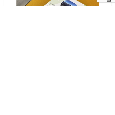
Ecosostenibilità
Fotovoltaico per aziende:
un'opportunità preziosa per uno
sviluppo sostenibile
Leggi tutto