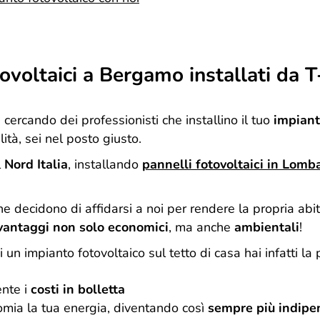
tovoltaici a Bergamo installati da 
i cercando dei professionisti che installino il tuo
impiant
ità, sei nel posto giusto.
l
Nord Italia
, installando
pannelli fotovoltaici in
Lomba
he decidono di affidarsi a noi per rendere la propria abi
vantaggi non solo economici
, ma anche
ambientali
!
i un impianto fotovoltaico sul tetto di casa hai infatti la p
ente i
costi in bolletta
omia la tua energia, diventando così
sempre più indipe