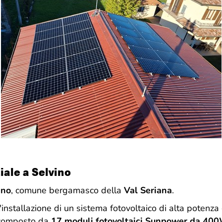
iale a Selvino
ino
, comune bergamasco della
Val Seriana
.
'installazione di un sistema fotovoltaico di alta potenz
è composto da
17 moduli fotovoltaici Sunpower da 4