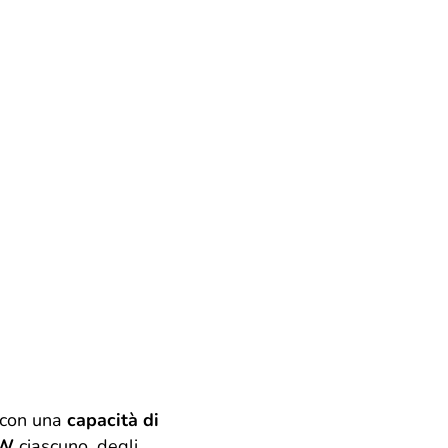
a con una
capacità di
00W
ciascuno, degli