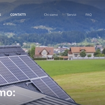
G
CONTATTI
Chi siamo
Servizi
FAQ
mo: