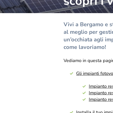
scopri i
Vivi a Bergamo e st
al meglio per gesti
un’occhiata agli im
come lavoriamo!
Vediamo in questa pagi
Gli impianti fotov
Impianto re
Impianto re
Impianto re
Installa il tuo imp