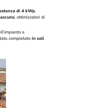
otenza di 4 kWp
.
iascuno
, ottimizzatori di
ll’impianto e
 stato completato
in soli