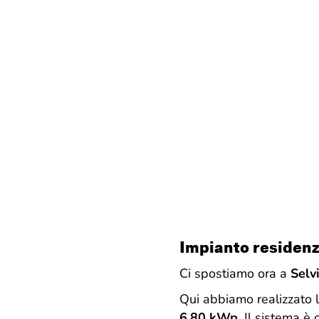
Impianto residenz
Ci spostiamo ora a
Selv
Qui abbiamo realizzato l
6,80 kWp
. Il sistema 