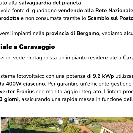
buto alla
salvaguardia del pianeta
evole fonte di guadagno
vendendo alla Rete Nazionale
 prodotta
e non consumata tramite lo
Scambio sul Posto
iversi impianti nella
provincia di Bergamo
, vediamo alcu
iale a Caravaggio
azioni vede protagonista un impianto residenziale a
Car
istema fotovoltaico con una potenza di
9,6 kWp
utilizz
 da 400W ciascuno
. Per garantire un'efficiente gestione
verter Fronius
con monitoraggio integrato. L'intero proc
3 giorni
, assicurando una rapida messa in funzione dell’