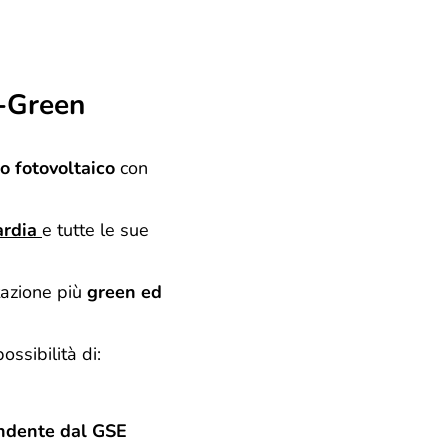
T-Green
o fotovoltaico
con
rdia
e tutte le sue
tazione più
green ed
ossibilità di:
ndente dal GSE