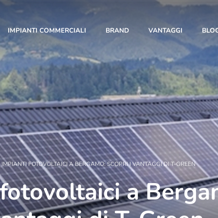
IMPIANTI COMMERCIALI
BRAND
VANTAGGI
BLO
10 Anni di Noi!
IMPIANTI FOTOVOLTAICI A BERGAMO: SCOPRI I VANTAGGI DI T-GREEN
 fotovoltaici a Berga
L’anno 2023 segna un traguardo importante: i 10
anni di T-Green. Con te al nostro fianco siamo
cresciuti giorno dopo giorno, fino a diventare una