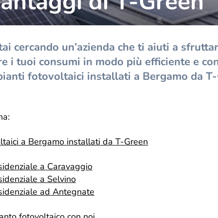
 vantaggi di T-Green
grande famiglia. E da oggi, come regalo,
desideriamo indossare un nuovo abito. La nuova
veste grafica vuole essere un gesto di cura e
attenzione, rispecchia il presente e il futuro di T-
ai cercando un’azienda che ti aiuti a sfruttar
Green, ma sempre con uno sguardo rivolto a dove
tutto è iniziato.
re i tuoi consumi in modo più efficiente e c
pianti fotovoltaici installati a Bergamo da T
na:
oltaici a Bergamo installati da T-Green
sidenziale a Caravaggio
sidenziale a Selvino
sidenziale ad Antegnate
ianto fotovoltaico con noi