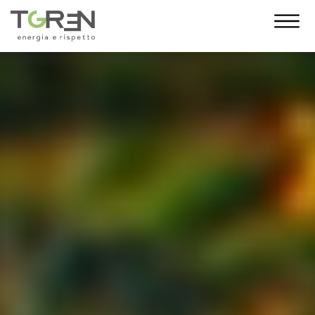
10 Anni di Noi!
L’anno 2023 segna un traguardo
importante: i 10 anni di T-Green. Con te al
nostro fianco siamo cresciuti giorno dopo
giorno, fino a diventare una grande
famiglia. E da oggi, come regalo,
desideriamo indossare un nuovo abito. La
nuova veste grafica vuole essere un gesto