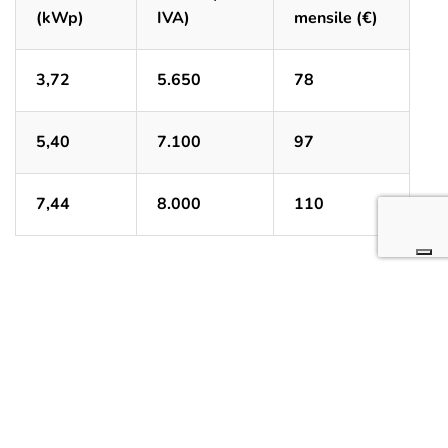
(kWp)
IVA)
mensile (€)
3,72
5.650
78
5,40
7.100
97
7,44
8.000
110
Impianti fotovoltaici
On Grid
Potenza (kWp)
Prezzo (€ +
IVA)