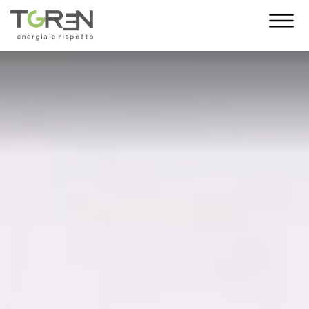
10 Anni di Noi!
L’anno 2023 segna un traguardo
importante: i 10 anni di T-Green. Con te al
nostro fianco siamo cresciuti giorno dopo
giorno, fino a diventare una grande
famiglia. E da oggi, come regalo,
desideriamo indossare un nuovo abito. La
nuova veste grafica vuole essere un gesto