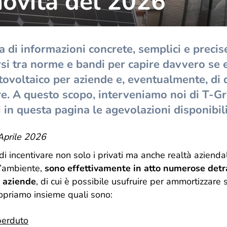
 novità del 2026
grande famiglia. E da oggi, come regalo,
desideriamo indossare un nuovo abito. La nuova
veste grafica vuole essere un gesto di cura e
attenzione, rispecchia il presente e il futuro di T-
di informazioni concrete, semplici e precis
Green, ma sempre con uno sguardo rivolto a dove
tutto è iniziato.
arsi tra norme e bandi per capire davvero se 
tovoltaico per aziende e, eventualmente, di q
re. A questo scopo, interveniamo noi di T-Gr
 in questa pagina le agevolazioni disponibili
Aprile 2026
di incentivare non solo i privati ma anche realtà aziendali
ll’ambiente,
sono effettivamente in atto numerose detraz
e aziende
, di cui è possibile usufruire per ammortizzare s
copriamo insieme quali sono:
perduto