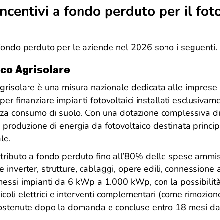
incentivi a fondo perduto per il fot
a fondo perduto per le aziende nel 2026 sono i seguenti.
rco Agrisolare
Agrisolare è una misura nazionale dedicata alle imprese 
per finanziare impianti fotovoltaici installati esclusivam
enza consumo di suolo. Con una dotazione complessiva di 
la produzione di energia da fotovoltaico destinata princ
le.
ributo a fondo perduto fino all’80% delle spese ammissib
e inverter, strutture, cablaggi, opere edili, connessione a
ssi impianti da 6 kWp a 1.000 kWp, con la possibilità
eicoli elettrici e interventi complementari (come rimozio
ostenute dopo la domanda e concluse entro 18 mesi da