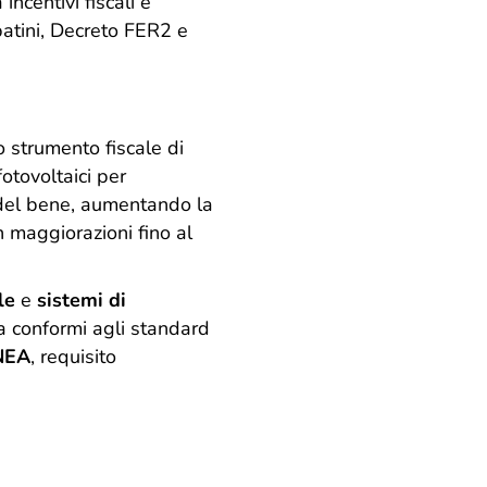
ncentivi fiscali e
atini, Decreto FER2 e
 strumento fiscale di
fotovoltaici per
 del bene, aumentando la
 maggiorazioni fino al
le
e
sistemi di
za conformi agli standard
ENEA
, requisito