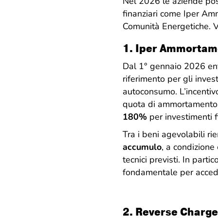
Nel 2026 le aziende posso
finanziari come Iper Am
Comunità Energetiche. V
1. Iper Ammorta
Dal 1° gennaio 2026 ent
riferimento per gli invest
autoconsumo. L’incentiv
quota di ammortamento de
180%
per investimenti 
Tra i beni agevolabili r
accumulo
, a condizione
tecnici previsti. In parti
fondamentale per accede
2.
Reverse Charge