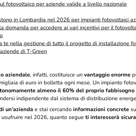
sul fotovoltaico per aziende valide a livello nazionale
istono in Lombardia nel 2026 per impianti fotovoltaici az
 domanda per accedere ai vari incentivi per il fotovolt
vo
 te nella gestione di tutto il progetto di installazione fo
r aziende di T-Green
co aziendale
, infatti, costituisce un
vantaggio enorme
pe
igliaia di euro in bolletta ogni mese. Un impianto foto
utonomamente almeno il 60% del proprio fabbisogno 
ndersi indipendente dal sistema di distribuzione energe
 di un’azienda
e stai cercando
informazioni concrete
sui
uoi usufruire nel 2026, quanto segue
ti interesserà sicu