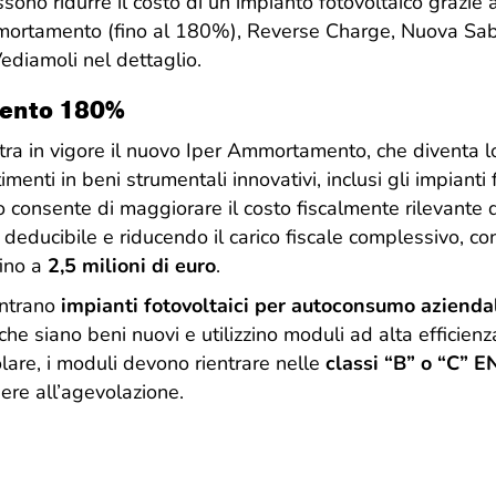
no ridurre il costo di un impianto fotovoltaico grazie a i
mortamento (fino al 180%), Reverse Charge, Nuova Sab
ediamoli nel dettaglio.
mento 180%
ra in vigore il nuovo Iper Ammortamento, che diventa lo
imenti in beni strumentali innovativi, inclusi gli impianti 
o consente di maggiorare il costo fiscalmente rilevante
ducibile e riducendo il carico fiscale complessivo, con
fino a
2,5 milioni di euro
.
ientrano
impianti fotovoltaici per autoconsumo azienda
 che siano beni nuovi e utilizzino moduli ad alta efficien
colare, i moduli devono rientrare nelle
classi “B” o “C” 
re all’agevolazione.