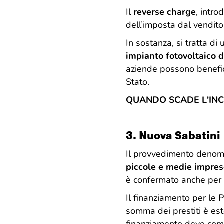
Il
reverse charge
, intro
dell’imposta dal vendito
In sostanza, si tratta di
impianto fotovoltaico 
aziende possono benefic
Stato.
QUANDO SCADE L'IN
3.
Nuova Sabatini
Il provvedimento deno
piccole e medie impre
è confermato anche per 
Il finanziamento per le P
somma dei prestiti è est