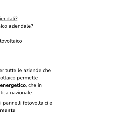
iendali?
aico aziendale?
tovoltaico
r tutte le aziende che
voltaico permette
energetico
, che in
tica nazionale.
 pannelli fotovoltaici e
ramente
.