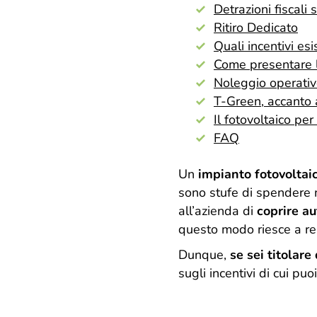
Detrazioni fiscali 
Ritiro Dedicato
Quali incentivi es
Come presentare la
Noleggio operati
T-Green, accanto a
Il fotovoltaico pe
FAQ
Un
impianto fotovoltai
sono stufe di spendere m
all’azienda di
coprire a
questo modo riesce a re
Dunque,
se sei titolare
sugli incentivi di cui p