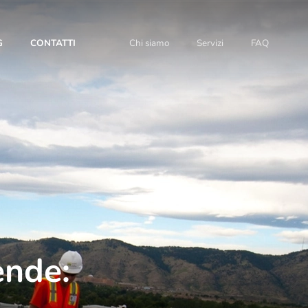
G
CONTATTI
Chi siamo
Servizi
FAQ
ende: