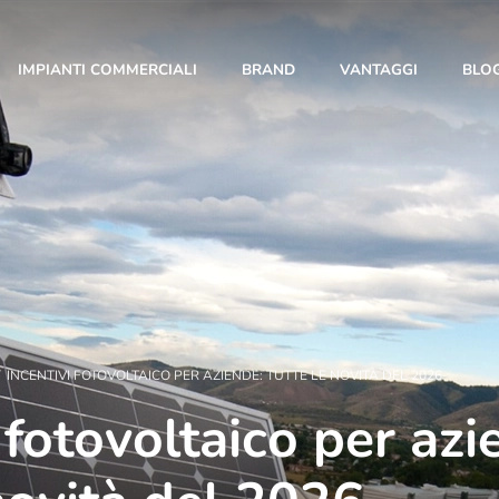
IMPIANTI COMMERCIALI
BRAND
VANTAGGI
BLO
10 Anni di Noi!
/
INCENTIVI FOTOVOLTAICO PER AZIENDE: TUTTE LE NOVITÀ DEL 2026
 fotovoltaico per azi
L’anno 2023 segna un traguardo importante: i 10
anni di T-Green. Con te al nostro fianco siamo
cresciuti giorno dopo giorno, fino a diventare una