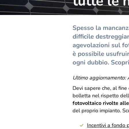
tutte le
Spesso la mancanza 
difficile destreggi
agevolazioni sul fo
è possibile usufrui
ogni dubbio. Scopri
Ultimo aggiornamento: 
Devi sapere che, al fine 
bolletta nel rispetto de
fotovoltaico rivolte all
del proprio impianto. S
Incentivi a fondo 