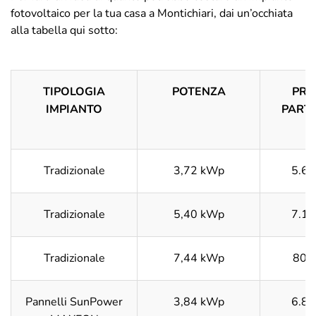
fotovoltaico per la tua casa a Montichiari, dai un’occhiata
alla tabella qui sotto:
TIPOLOGIA
POTENZA
PRE
IMPIANTO
PARTI
Tradizionale
3,72 kWp
5.65
Tradizionale
5,40 kWp
7.10
Tradizionale
7,44 kWp
800
Pannelli SunPower
3,84 kWp
6.85