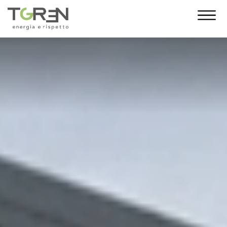
10 Anni di Noi!
L’anno 2023 segna un traguardo
importante: i 10 anni di T-Green. Con te al
nostro fianco siamo cresciuti giorno dopo
giorno, fino a diventare una grande
famiglia. E da oggi, come regalo,
desideriamo indossare un nuovo abito. La
nuova veste grafica vuole essere un gesto