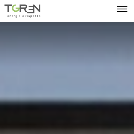
10 Anni di Noi!
L’anno 2023 segna un traguardo
importante: i 10 anni di T-Green. Con te al
nostro fianco siamo cresciuti giorno dopo
giorno, fino a diventare una grande
famiglia. E da oggi, come regalo,
desideriamo indossare un nuovo abito. La
nuova veste grafica vuole essere un gesto