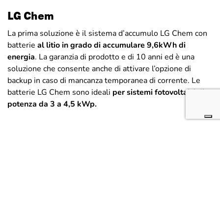
LG Chem
La prima soluzione è il sistema d’accumulo LG Chem con
batterie
al litio in grado di accumulare 9,6kWh di
energia
. La garanzia di prodotto e di 10 anni ed è una
soluzione che consente anche di attivare l’opzione di
backup in caso di mancanza temporanea di corrente. Le
batterie LG Chem sono ideali
per sistemi fotovoltaici di
potenza da 3 a 4,5 kWp.
Tesla Powerwall
Per impianti fotovoltaici da 5 fino a 6,4kWp,
il sistema
d’accumulo idoneo è la Tesla Powerwall 2, attualmente la
migliore sul mercato grazie alla tecnologia delle batterie
al litio utilizzate e al suo design. Semplice da utilizzare,
sicura (nessun problema per bambini o animali domestici),
resistenti e compatte. Le Powerwall riescono ad