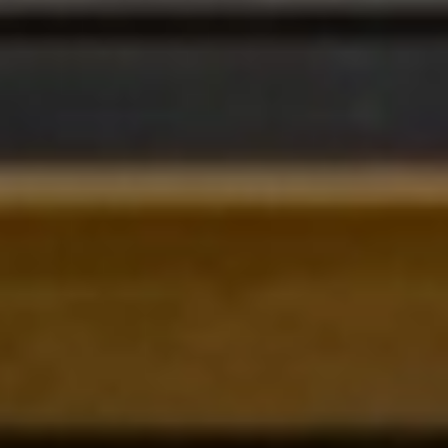
di cura e attenzione, rispecchia il presente
e il futuro di T-Green, ma sempre con uno
sguardo rivolto a dove tutto è iniziato.