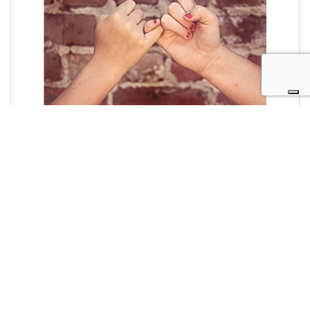
Fotovoltaico residenziale
Servizio annuale "1 ANNO
INSIEME A TE" | Saremo la tua
ombra!
Leggi tutto