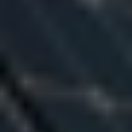
di cura e attenzione, rispecchia il presente
e il futuro di T-Green, ma sempre con uno
sguardo rivolto a dove tutto è iniziato.