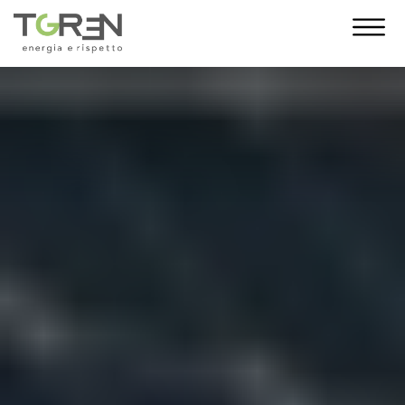
10 Anni di Noi!
L’anno 2023 segna un traguardo
importante: i 10 anni di T-Green. Con te al
nostro fianco siamo cresciuti giorno dopo
giorno, fino a diventare una grande
famiglia. E da oggi, come regalo,
desideriamo indossare un nuovo abito. La
nuova veste grafica vuole essere un gesto