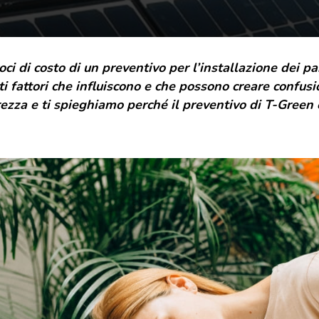
grande famiglia. E da oggi, come regalo,
desideriamo indossare un nuovo abito. La nuova
veste grafica vuole essere un gesto di cura e
attenzione, rispecchia il presente e il futuro di T-
ci di costo di un preventivo per l’installazione dei pa
Green, ma sempre con uno sguardo rivolto a dove
tutto è iniziato.
i fattori che influiscono e che possono creare confusio
rezza e ti spieghiamo perché il preventivo di T-Green 