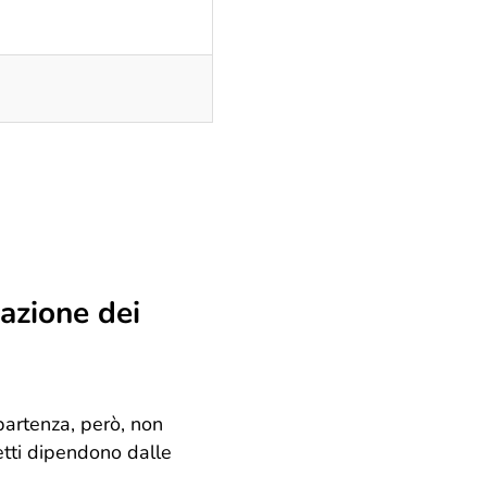
lazione dei
i partenza, però, non
petti dipendono dalle