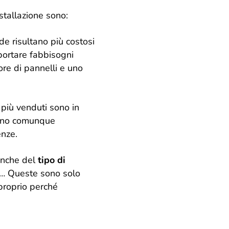
stallazione sono:
nde risultano più costosi
portare fabbisogni
re di pannelli e uno
 più venduti sono in
frono comunque
enze.
 anche del
tipo di
de… Queste sono solo
 proprio perché