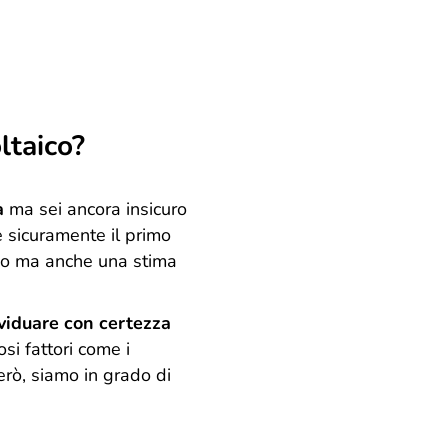
ltaico?
a
ma sei ancora insicuro
 è sicuramente il primo
zzo ma anche una stima
viduare con certezza
si fattori come i
però, siamo in grado di