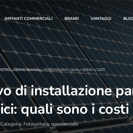
IMPIANTI COMMERCIALI
BRAND
VANTAGGI
BLO
INSTALLAZIONE PANNELLI FOTOVOLTAICI: QUALI SONO I COSTI
o di installazione pa
10 Anni di Noi!
ici: quali sono i costi
L’anno 2023 segna un traguardo importante: i 10
anni di T-Green. Con te al nostro fianco siamo
Categoria: Fotovoltaico commerciale
cresciuti giorno dopo giorno, fino a diventare una