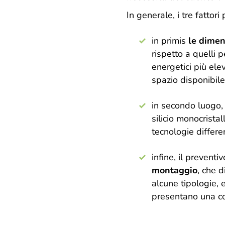
In generale, i tre fatto
in primis
le dimens
rispetto a quelli 
energetici più el
spazio disponibile
in secondo luogo,
silicio monocrista
tecnologie differ
infine, il preventi
montaggio
, che 
alcune tipologie, 
presentano una c