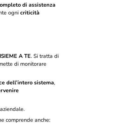
completo di assistenza
ente ogni
criticità
NSIEME A TE
. Si tratta di
rmette di monitorare
ce dell’intero sistema
,
ervenire
 aziendale.
ione comprende anche: