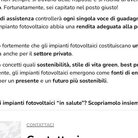
o
. Fortunatamente, sei capitato nel posto giusto!
 di assistenza
controllerà
ogni singola voce di guadag
 impianto fotovoltaico abbia una
rendita adeguata alla p
fortemente che gli impianti fotovoltaici costituiscano
u
a anche per il
settore privato
.
 concetti quali
sostenibilità,
stile di vita green
,
best p
ente, gli impianti fotovoltaici emergono come
fonti di e
per un
presente
e un
futuro più sostenibili
.
impianti fotovoltaici “in salute”? Scopriamolo insie
CONTATTACI