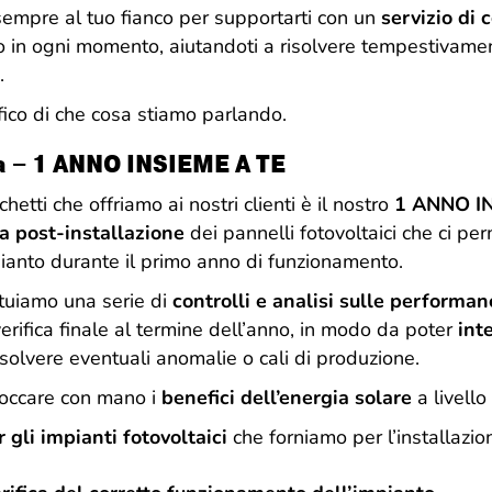
empre al tuo fianco per supportarti con un
servizio di 
o in ogni momento, aiutandoti a risolvere tempestivam
.
ico di che cosa stiamo parlando.
a – 1 ANNO INSIEME A TE
hetti che offriamo ai nostri clienti è il nostro
1 ANNO I
za post-installazione
dei pannelli fotovoltaici che ci pe
ianto durante il primo anno di funzionamento.
ttuiamo una serie di
controlli e analisi sulle performan
verifica finale al termine dell’anno, in modo da poter
int
solvere eventuali anomalie o cali di produzione.
toccare con mano i
benefici dell’energia solare
a livello
 gli impianti fotovoltaici
che forniamo per l’installaz