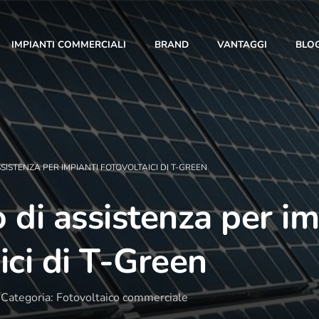
IMPIANTI COMMERCIALI
BRAND
VANTAGGI
BLO
ASSISTENZA PER IMPIANTI FOTOVOLTAICI DI T-GREEN
io di assistenza per i
10 Anni di Noi!
ici di T-Green
L’anno 2023 segna un traguardo importante: i 10
anni di T-Green. Con te al nostro fianco siamo
Categoria: Fotovoltaico commerciale
cresciuti giorno dopo giorno, fino a diventare una