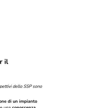
 il
spettivi dello SSP sono
ione di un impianto
ere una
conoscenza