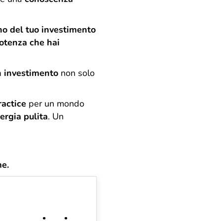
no del tuo investimento
otenza che hai
n investimento
non solo
ractice
per un mondo
nergia pulita
. Un
me.