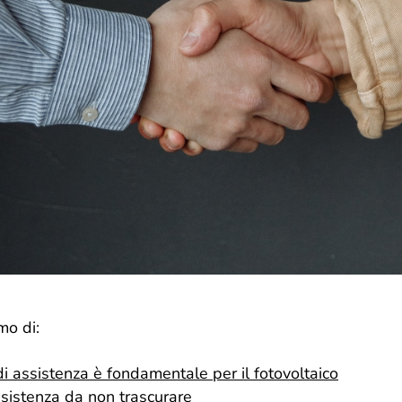
mo di:
 di assistenza è fondamentale per il fotovoltaico
assistenza da non trascurare