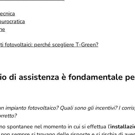
tecnica
burocratica
ne
i fotovoltaici: perché scegliere T-Green?
zio di assistenza è fondamentale per
n impianto fotovoltaico? Quali sono gli incentivi? I corri
orretto?
no spontanee nel momento in cui si effettua l’
installaz
 non sempre si trovano delle risposte e si rischia di av