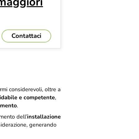
 maggiori
Contattaci
rmi considerevoli, oltre a
fidabile e competente
,
momento
.
omento dell’
installazione
nsiderazione, generando