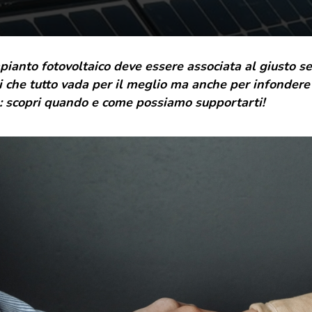
grande famiglia. E da oggi, come regalo,
desideriamo indossare un nuovo abito. La nuova
veste grafica vuole essere un gesto di cura e
attenzione, rispecchia il presente e il futuro di T-
mpianto fotovoltaico deve essere associata al giusto se
Green, ma sempre con uno sguardo rivolto a dove
tutto è iniziato.
i che tutto vada per il meglio ma anche per infondere
è: scopri quando e come possiamo supportarti!