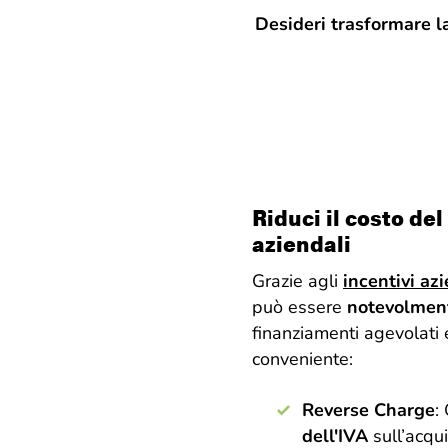
Desideri trasformare la
Riduci il costo de
aziendali
Grazie agli
incentivi az
può essere
notevolment
finanziamenti agevolati 
conveniente:
Reverse Charge
:
dell'IVA
sull’acqui