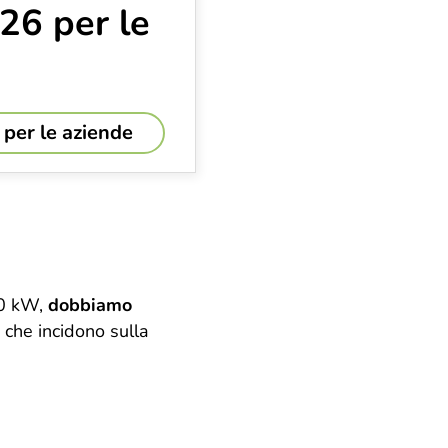
026 per le
 per le aziende
30 kW,
dobbiamo
i che incidono sulla