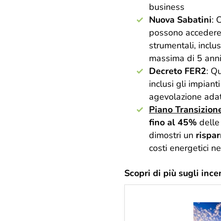
business​
Nuova Sabatini
: 
possono accedere 
strumentali, inclus
massima di 5 anni
Decreto FER2
: Q
inclusi gli impiant
agevolazione adat
Piano Transizion
fino al 45%
delle 
dimostri un
rispa
costi energetici ne
Scopri di più sugli ince