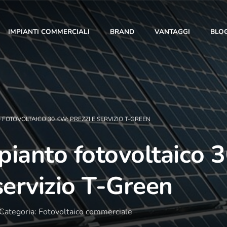
IMPIANTI COMMERCIALI
BRAND
VANTAGGI
BLO
 FOTOVOLTAICO 30 KW: PREZZI E SERVIZIO T-GREEN
pianto fotovoltaico 
10 Anni di Noi!
servizio T-Green
L’anno 2023 segna un traguardo importante: i 10
anni di T-Green. Con te al nostro fianco siamo
Categoria: Fotovoltaico commerciale
cresciuti giorno dopo giorno, fino a diventare una