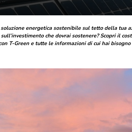
grande famiglia. E da oggi, come regalo,
desideriamo indossare un nuovo abito. La nuova
veste grafica vuole essere un gesto di cura e
attenzione, rispecchia il presente e il futuro di T-
 soluzione energetica sostenibile sul tetto della tua 
Green, ma sempre con uno sguardo rivolto a dove
tutto è iniziato.
 sull’investimento che dovrai sostenere? Scopri il cos
on T-Green e tutte le informazioni di cui hai bisogno 