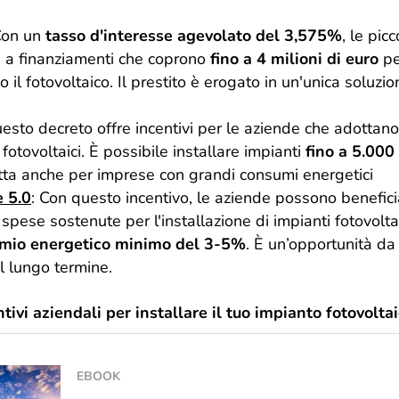
Con un
tasso d'interesse agevolato del 3,575%
, le pi
a finanziamenti che coprono
fino a 4 milioni di euro
pe
o il fotovoltaico. Il prestito è erogato in un'unica soluz
​
uesto decreto offre incentivi per le aziende che adottano 
i fotovoltaici. È possibile installare impianti
fino a 5.00
ta anche per imprese con grandi consumi energetici​
e 5.0
: Con questo incentivo, le aziende possono benefici
spese sostenute per l'installazione di impianti fotovoltai
rmio energetico minimo del 3-5%
. È un’opportunità da 
l lungo termine​.
ntivi aziendali per installare il tuo impianto fotovolt
EBOOK