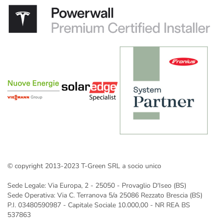
Impianto fotovoltaico 20 kW
casa
Impianto fotovoltaico da 25 kW
Progettazione e installazione di impianti fotovoltaici: la
tua guida completa con T-Green
Impianto fotovoltaico 30 kW
Impianto fotovoltaico 40 kW
Impianto fotovoltaico 50 kW
Impianto fotovoltaico 60 kW
Impianto fotovoltaico 70 kW
Impianto fotovoltaico 100 Kw: prezzi e installazione
Impianto fotovoltaico 150 kW
Impianto fotovoltaico 200 kW
Impianto fotovoltaico 250 kW
Impianto fotovoltaico 300 kW
© copyright 2013-2023 T-Green SRL a socio unico
Gli impianti fotovoltaici a Verona installati da T-Green
Impianto fotovoltaico da 400 kw
Sede Legale: Via Europa, 2 - 25050 - Provaglio D'Iseo (BS)
Impianto fotovoltaico da 500 kW
Sede Operativa: Via C. Terranova 5/a 25086 Rezzato Brescia (BS)
P.I. 03480590987 - Capitale Sociale 10.000,00 - NR REA BS
537863