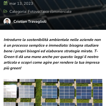
di cura e attenzione, rispecchia il presente
mar 13, 2023
e il futuro di T-Green, ma sempre con uno
Categoria: Fotovoltaico commerciale
sguardo rivolto a dove tutto è iniziato.
Cristian Travaglioli
Introdurre la sostenibilità ambientale nelle aziende non
è un processo semplice e immediato: bisogna studiare
bene i propri bisogni ed elaborare strategie mirate. T-
Green ti dà una mano anche per questo: leggi il nostro
articolo e scopri come agire per rendere la tua impresa
più green!