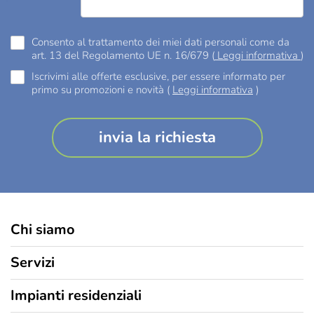
Consento al trattamento dei miei dati personali come da
art. 13 del Regolamento UE n. 16/679 (
Leggi informativa
)
Iscrivimi alle offerte esclusive, per essere informato per
primo su promozioni e novità (
Leggi informativa
)
Chi siamo
Chi siamo
Servizi
I vantaggi del fotovoltaico
Fotovoltaico con accumulo: come funziona e quanto costa
Perché scegliere T-Green?
Impianti residenziali
Pannelli fotovoltaici in Lombardia: cosa sapere
Progetti finanziati