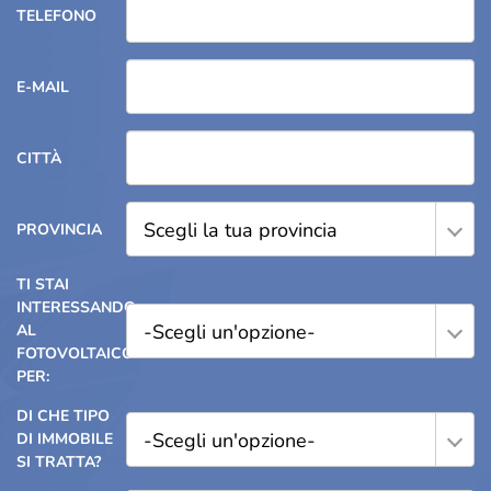
TELEFONO
E-MAIL
CITTÀ
Scegli la tua provincia
PROVINCIA
TI STAI
INTERESSANDO
-Scegli un'opzione-
AL
FOTOVOLTAICO
PER:
DI CHE TIPO
-Scegli un'opzione-
DI IMMOBILE
SI TRATTA?