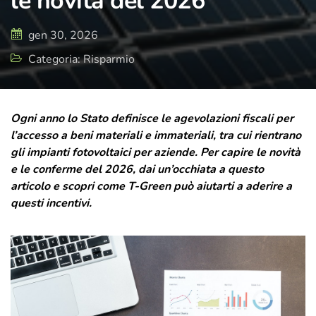
le novità del 2026
di cura e attenzione, rispecchia il presente
e il futuro di T-Green, ma sempre con uno
gen 30, 2026
sguardo rivolto a dove tutto è iniziato.
Categoria: Risparmio
Ogni anno lo Stato definisce le agevolazioni fiscali per
l’accesso a beni materiali e immateriali, tra cui rientrano
gli impianti fotovoltaici per aziende. Per capire le novità
e le conferme del 2026, dai un’occhiata a questo
articolo e scopri come T-Green può aiutarti a aderire a
questi incentivi.