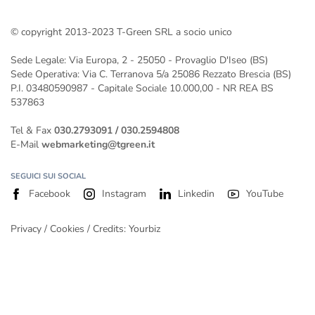
Impianto fotovoltaico 300 kW
© copyright 2013-2023 T-Green SRL a socio unico
Gli impianti fotovoltaici a Verona installati da T-Green
Impianto fotovoltaico da 400 kw
Sede Legale: Via Europa, 2 - 25050 - Provaglio D'Iseo (BS)
Impianto fotovoltaico da 500 kW
Sede Operativa: Via C. Terranova 5/a 25086 Rezzato Brescia (BS)
P.I. 03480590987 - Capitale Sociale 10.000,00 - NR REA BS
537863
Tel & Fax
030.2793091
/
030.2594808
E-Mail
webmarketing@tgreen.it
SEGUICI SUI SOCIAL
Facebook
Instagram
Linkedin
YouTube
Privacy
/
Cookies
/ Credits:
Yourbiz