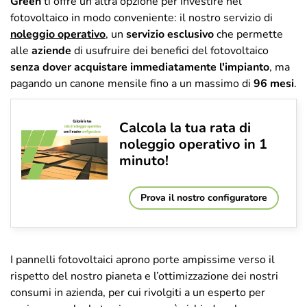
Green
ti offre un'altra opzione per investire nel
fotovoltaico in modo conveniente: il nostro servizio di
noleggio operativo
, un
servizio esclusivo
che permette
alle
aziende
di usufruire dei benefici del fotovoltaico
senza dover acquistare immediatamente l'impianto
, ma
pagando un canone mensile fino a un massimo di
96 mesi
.
Calcola la tua rata di
noleggio operativo in 1
minuto!
Prova il nostro configuratore
I pannelli fotovoltaici aprono porte ampissime verso il
rispetto del nostro pianeta e l’ottimizzazione dei nostri
consumi in azienda, per cui rivolgiti a un esperto per