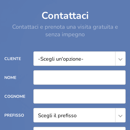
Contattaci
Contattaci e prenota una visita gratuita e
senza impegno
-Scegli un'opzione-
CLIENTE
NOME
COGNOME
Scegli il prefisso
PREFISSO