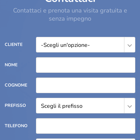
Contattaci e prenota una visita gratuita e
senza impegno
-Scegli un'opzione-
CLIENTE
NOME
COGNOME
Scegli il prefisso
PREFISSO
TELEFONO