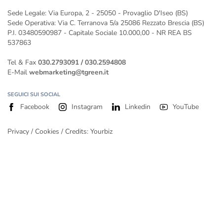
Impianto fotovoltaico da 400 kw
Sede Legale: Via Europa, 2 - 25050 - Provaglio D'Iseo (BS)
Impianto fotovoltaico da 500 kW
Sede Operativa: Via C. Terranova 5/a 25086 Rezzato Brescia (BS)
P.I. 03480590987 - Capitale Sociale 10.000,00 - NR REA BS
537863
Tel & Fax
030.2793091
/
030.2594808
E-Mail
webmarketing@tgreen.it
SEGUICI SUI SOCIAL
Facebook
Instagram
Linkedin
YouTube
Privacy
/
Cookies
/ Credits:
Yourbiz