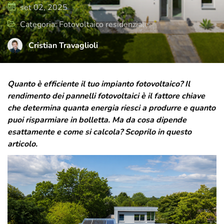
di cura e attenzione, rispecchia il presente
set 02, 2025
e il futuro di T-Green, ma sempre con uno
Categoria: Fotovoltaico residenziale
sguardo rivolto a dove tutto è iniziato.
Cristian Travaglioli
Quanto è efficiente il tuo impianto fotovoltaico? Il
rendimento dei pannelli fotovoltaici è il fattore chiave
che determina quanta energia riesci a produrre e quanto
puoi risparmiare in bolletta. Ma da cosa dipende
esattamente e come si calcola? Scoprilo in questo
articolo.