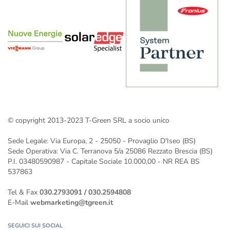
Impianto fotovoltaico 50 kW
Impianto fotovoltaico 60 kW
Impianto fotovoltaico 70 kW
Impianto fotovoltaico 100 Kw: prezzi e installazione
Impianto fotovoltaico 150 kW
Impianto fotovoltaico 200 kW
Impianto fotovoltaico 250 kW
Impianto fotovoltaico 300 kW
© copyright 2013-2023 T-Green SRL a socio unico
Gli impianti fotovoltaici a Verona installati da T-Green
Impianto fotovoltaico da 400 kw
Sede Legale: Via Europa, 2 - 25050 - Provaglio D'Iseo (BS)
Impianto fotovoltaico da 500 kW
Sede Operativa: Via C. Terranova 5/a 25086 Rezzato Brescia (BS)
P.I. 03480590987 - Capitale Sociale 10.000,00 - NR REA BS
537863
Tel & Fax
030.2793091
/
030.2594808
E-Mail
webmarketing@tgreen.it
SEGUICI SUI SOCIAL