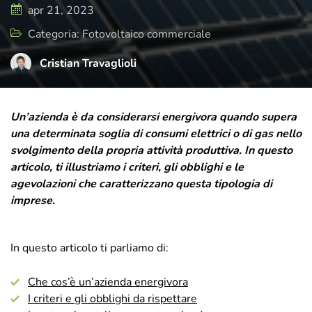
di cura e attenzione, rispecchia il presente
apr 21, 2023
e il futuro di T-Green, ma sempre con uno
Categoria: Fotovoltaico commerciale
sguardo rivolto a dove tutto è iniziato.
Cristian Travaglioli
Un’azienda è da considerarsi energivora quando supera
una determinata soglia di consumi elettrici o di gas nello
svolgimento della propria attività produttiva. In questo
articolo, ti illustriamo i criteri, gli obblighi e le
agevolazioni che caratterizzano questa tipologia di
imprese.
In questo articolo ti parliamo di:
Che cos’è un’azienda energivora
I criteri e gli obblighi da rispettare