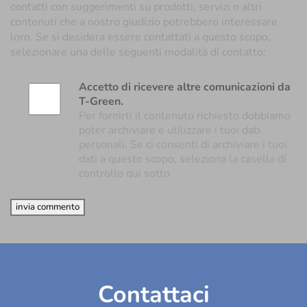
T-Green si impegna a proteggere e rispettare la privacy
degli utenti: le informazioni personali raccolte vengono
utilizzate solo per amministrare gli account e fornire i
prodotti e servizi richiesti. Gli utenti potrebbero essere
contatti con suggerimenti su prodotti, servizi o altri
contenuti che a nostro giudizio potrebbero interessare
loro. Se si desidera essere contattati a questo scopo,
selezionare una delle seguenti modalità di contatto:
Accetto di ricevere altre comunicazioni da T-Green.
Per fornirti il contenuto richiesto dobbiamo poter
archiviare e utilizzare i tuoi dati personali. Se ci
consenti di archiviare i tuoi dati a questo scopo,
seleziona la casella di controllo qui sotto.