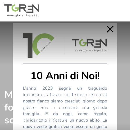
10 Anni di Noi!
L’anno 2023 segna un traguardo
Manutenzione impianti
importante: i 10 anni di T-Green. Con te al
nostro fianco siamo cresciuti giorno dopo
fotovoltaici industriali:
giorno, fino a diventare una grande
famiglia. E da oggi, come regalo,
scegli T-Green
desideriamo indossare un nuovo abito. La
nuova veste grafica vuole essere un gesto