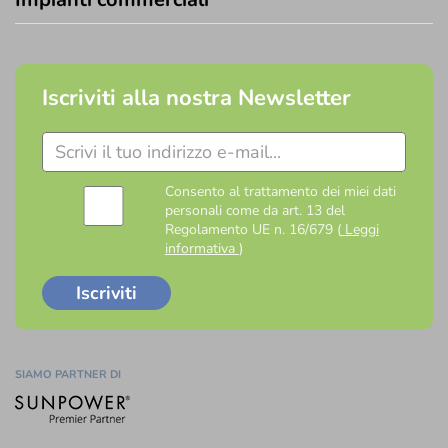
Chi siamo
Chi siamo
I vantaggi del fotovoltaico
Perché scegliere T-Green?
Progetti finanziati
Contatti
Partner
Lavora con noi
Servizi
Pannelli fotovoltaici in Lombardia: cosa sapere
Impianti residenziali
Fotovoltaico con accumulo: come funziona e quanto costa