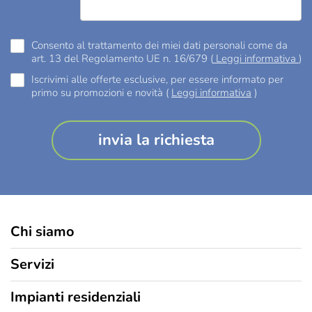
Consento al trattamento dei miei dati personali come da
art. 13 del Regolamento UE n. 16/679 (
Leggi informativa
)
Iscrivimi alle offerte esclusive, per essere informato per
primo su promozioni e novità (
Leggi informativa
)
Chi siamo
Chi siamo
Servizi
I vantaggi del fotovoltaico
Fotovoltaico con accumulo: come funziona e quanto costa
Perché scegliere T-Green?
Impianti residenziali
Pannelli fotovoltaici in Lombardia: cosa sapere