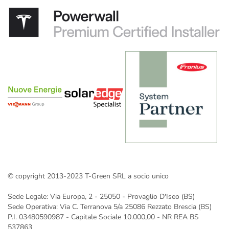
T-Green, tra i migliori installatori di fotovoltaico per la tua
Impianto fotovoltaico 20 kW
casa
Impianto fotovoltaico da 25 kW
Progettazione e installazione di impianti fotovoltaici: la
tua guida completa con T-Green
Impianto fotovoltaico 30 kW
Impianto fotovoltaico 40 kW
Impianto fotovoltaico 50 kW
Impianto fotovoltaico 60 kW
Impianto fotovoltaico 70 kW
Impianto fotovoltaico 100 Kw: prezzi e installazione
Impianto fotovoltaico 150 kW
Impianto fotovoltaico 200 kW
Impianto fotovoltaico 250 kW
Impianto fotovoltaico 300 kW
© copyright 2013-2023 T-Green SRL a socio unico
Gli impianti fotovoltaici a Verona installati da T-Green
Impianto fotovoltaico da 400 kw
Sede Legale: Via Europa, 2 - 25050 - Provaglio D'Iseo (BS)
Impianto fotovoltaico da 500 kW
Sede Operativa: Via C. Terranova 5/a 25086 Rezzato Brescia (BS)
P.I. 03480590987 - Capitale Sociale 10.000,00 - NR REA BS
537863