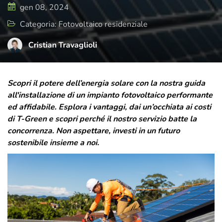
di cura e attenzione, rispecchia il presente
gen 08, 2024
e il futuro di T-Green, ma sempre con uno
Categoria: Fotovoltaico residenziale
sguardo rivolto a dove tutto è iniziato.
Cristian Travaglioli
Scopri il potere dell’energia solare con la nostra guida
all'installazione di un impianto fotovoltaico performante
ed affidabile. Esplora i vantaggi, dai un’occhiata ai costi
di T-Green e scopri perché il nostro servizio batte la
concorrenza. Non aspettare, investi in un futuro
sostenibile insieme a noi.