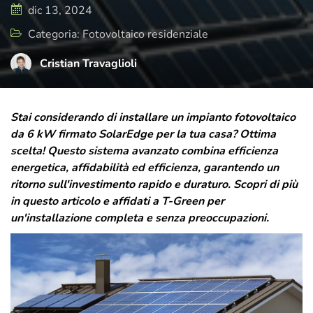
di cura e attenzione, rispecchia il presente
dic 13, 2024
e il futuro di T-Green, ma sempre con uno
Categoria: Fotovoltaico residenziale
sguardo rivolto a dove tutto è iniziato.
Cristian Travaglioli
Stai considerando di installare un impianto fotovoltaico
da 6 kW firmato SolarEdge per la tua casa? Ottima
scelta! Questo sistema avanzato combina efficienza
energetica, affidabilità ed efficienza, garantendo un
ritorno sull'investimento rapido e duraturo. Scopri di più
in questo articolo e affidati a T-Green per
un'installazione completa e senza preoccupazioni.