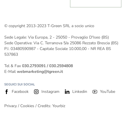
Impianto fotovoltaico 200 kW
Impianto fotovoltaico 250 kW
Impianto fotovoltaico 300 kW
© copyright 2013-2023 T-Green SRL a socio unico
Gli impianti fotovoltaici a Verona installati da T-Green
Impianto fotovoltaico da 400 kw
Sede Legale: Via Europa, 2 - 25050 - Provaglio D'Iseo (BS)
Impianto fotovoltaico da 500 kW
Sede Operativa: Via C. Terranova 5/a 25086 Rezzato Brescia (BS)
P.I. 03480590987 - Capitale Sociale 10.000,00 - NR REA BS
537863
Tel & Fax
030.2793091
/
030.2594808
E-Mail
webmarketing@tgreen.it
SEGUICI SUI SOCIAL
Facebook
Instagram
Linkedin
YouTube
Privacy
/
Cookies
/ Credits:
Yourbiz