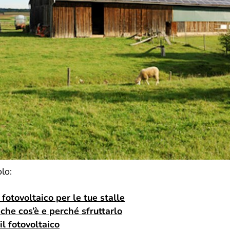
lo:
fotovoltaico per le tue stalle
 che cos’è e perché sfruttarlo
il fotovoltaico