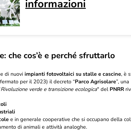
informazioni
e: che cos’è e perché sfruttarlo
one di nuovi
impianti fotovoltaici su stalle e cascine
, è 
ermato per il 2023) il decreto “
Parco Agrisolare
”, una
“
Rivoluzione verde e transizione ecologica
" del
PNRR
riv
oli
striali
cole
e in generale cooperative che si occupano della col
vamento di animali e attività analoghe.