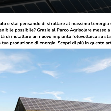
grande famiglia. E da oggi, come regalo,
desideriamo indossare un nuovo abito. La nuova
veste grafica vuole essere un gesto di cura e
attenzione, rispecchia il presente e il futuro di T-
colo e stai pensando di sfruttare al massimo l’energia 
Green, ma sempre con uno sguardo rivolto a dove
tutto è iniziato.
tenibile possibile? Grazie al Parco Agrisolare messo a
ità di installare un nuovo impianto fotovoltaico su sta
 tua produzione di energia. Scopri di più in questo art