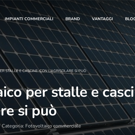
IMPIANTI COMMERCIALI
BRAND
VANTAGGI
BLO
ER STALLE E CASCINE: CON L’AGRISOLARE SI PUÒ
ico per stalle e casc
10 Anni di Noi!
are si può
L’anno 2023 segna un traguardo importante: i 10
anni di T-Green. Con te al nostro fianco siamo
Categoria: Fotovoltaico commerciale
cresciuti giorno dopo giorno, fino a diventare una