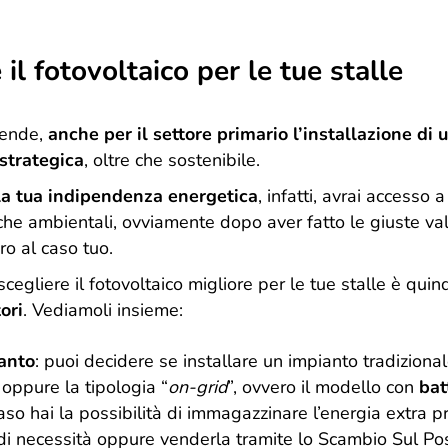
il fotovoltaico per le tue stalle
iende,
anche per il settore primario l’installazione di
 strategica
, oltre che sostenibile.
la tua indipendenza energetica
, infatti, avrai accesso 
che ambientali, ovviamente dopo aver fatto le giuste val
ro al caso tuo.
scegliere il fotovoltaico migliore per le tue stalle è qui
tori
. Vediamoli insieme:
ianto
: puoi decidere se installare un impianto tradiziona
 oppure la tipologia “
on-grid
”, ovvero il modello con
bat
o hai la possibilità di immagazzinare l’energia extra p
o di necessità oppure venderla tramite lo Scambio Sul Po