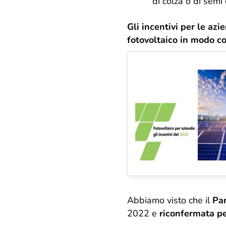
di colza o di semi 
Gli incentivi per le az
fotovoltaico in modo c
Abbiamo visto che il
Par
2022 e
riconfermata pe