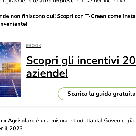
di girasole)
e le altre imprese
incluse nell’incentivo.
iende non finiscono qui! Scopri con T-Green come insta
onveniente!
EBOOK
Scopri gli incentivi 2
aziende!
Scarica la guida gratuita
co Agrisolare
è una misura introdotta dal Governo già
r il 2023
.