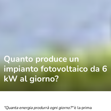
Quanto produce un
impianto fotovoltaico da 6
kW al giorno?
"Quanta energia produrrà ogni giorno?"
è la prima