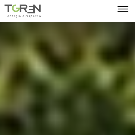
10 Anni di Noi!
L’anno 2023 segna un traguardo
importante: i 10 anni di T-Green. Con te al
nostro fianco siamo cresciuti giorno dopo
giorno, fino a diventare una grande
famiglia. E da oggi, come regalo,
desideriamo indossare un nuovo abito. La
nuova veste grafica vuole essere un gesto