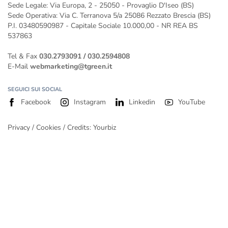
Impianto fotovoltaico da 400 kw
Sede Legale: Via Europa, 2 - 25050 - Provaglio D'Iseo (BS)
Impianto fotovoltaico da 500 kW
Sede Operativa: Via C. Terranova 5/a 25086 Rezzato Brescia (BS)
P.I. 03480590987 - Capitale Sociale 10.000,00 - NR REA BS
537863
Tel & Fax
030.2793091
/
030.2594808
E-Mail
webmarketing@tgreen.it
SEGUICI SUI SOCIAL
Facebook
Instagram
Linkedin
YouTube
Privacy
/
Cookies
/ Credits:
Yourbiz