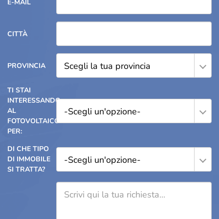
E-MAIL
CITTÀ
Scegli la tua provincia
PROVINCIA
TI STAI
INTERESSANDO
-Scegli un'opzione-
AL
FOTOVOLTAICO
PER:
DI CHE TIPO
-Scegli un'opzione-
DI IMMOBILE
SI TRATTA?