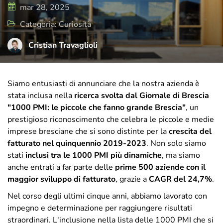
di cura e attenzione, rispecchia il presente
mar 28, 2025
e il futuro di T-Green, ma sempre con uno
Categoria: Curiosità
sguardo rivolto a dove tutto è iniziato.
Cristian Travaglioli
Siamo entusiasti di annunciare che la nostra azienda è
stata inclusa nella
ricerca svolta dal Giornale di Brescia
"1000 PMI: le piccole che fanno grande Brescia"
, un
prestigioso riconoscimento che celebra le piccole e medie
imprese bresciane che si sono distinte per la
crescita del
fatturato nel quinquennio 2019-2023
. Non solo siamo
stati
inclusi tra le 1000 PMI più dinamiche
, ma siamo
anche entrati a far parte delle
prime 500 aziende con il
maggior sviluppo di fatturato
, grazie a
CAGR del 24,7%
.
Nel corso degli ultimi cinque anni, abbiamo lavorato con
impegno e determinazione per raggiungere risultati
straordinari. L'inclusione nella lista delle 1000 PMI che si