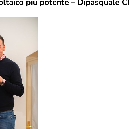
oltaico più potente – Dipasquale C