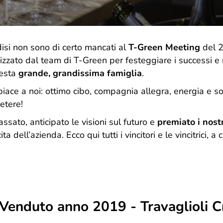
grande famiglia. E da oggi, come regalo,
desideriamo indossare un nuovo abito. La nuova
veste grafica vuole essere un gesto di cura e
attenzione, rispecchia il presente e il futuro di T-
rindisi non sono di certo mancati al
T-Green Meeting
del 2
Green, ma sempre con uno sguardo rivolto a dove
tutto è iniziato.
zzato dal team di T-Green per festeggiare i successi e r
uesta
grande, grandissima famiglia
.
iace a noi: ottimo cibo, compagnia allegra, energia e so
etere!
ssato, anticipato le visioni sul futuro e
premiato i nostr
ta dell’azienda. Ecco qui tutti i vincitori e le vincitrici, a
 Venduto anno 2019 - Travaglioli C