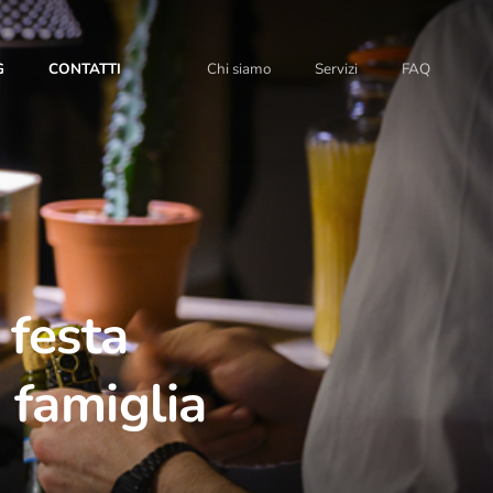
G
CONTATTI
Chi siamo
Servizi
FAQ
 festa
 famiglia