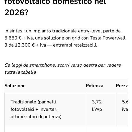
fotovoltaico domestico nel
2026?
In sintesi: un impianto tradizionale entry-level parte da
5.650 € + iva, una soluzione on grid con Tesla Powerwall
3 da 12.300 € + iva — entrambi rateizzabili.
Se leggi da smartphone, scorri verso destra per vedere
tutta la tabella
Soluzione
Potenza
Prezzo
Tradizionale (pannelli
3,72
5.65
fotovoltaici + inverter,
kWp
iva
ottimizzatori di potenza)