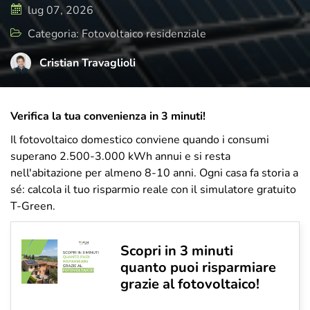
di cura e attenzione, rispecchia il presente
lug 07, 2026
e il futuro di T-Green, ma sempre con uno
Categoria: Fotovoltaico residenziale
sguardo rivolto a dove tutto è iniziato.
Cristian Travaglioli
Verifica la tua convenienza in 3 minuti!
Il fotovoltaico domestico conviene quando i consumi
superano 2.500-3.000 kWh annui e si resta
nell'abitazione per almeno 8-10 anni. Ogni casa fa storia a
sé: calcola il tuo risparmio reale con il simulatore gratuito
T-Green.
Scopri in 3 minuti
quanto puoi risparmiare
grazie al fotovoltaico!