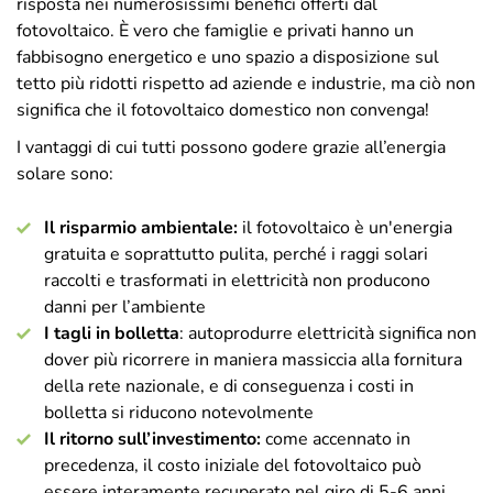
risposta nei numerosissimi benefici offerti dal
fotovoltaico. È vero che famiglie e privati hanno un
fabbisogno energetico e uno spazio a disposizione sul
tetto più ridotti rispetto ad aziende e industrie, ma ciò non
significa che il fotovoltaico domestico non convenga!
I vantaggi di cui tutti possono godere grazie all’energia
solare sono:
Il risparmio ambientale:
il fotovoltaico è un'energia
gratuita e soprattutto pulita, perché i raggi solari
raccolti e trasformati in elettricità non producono
danni per l’ambiente
I tagli in bolletta
: autoprodurre elettricità significa non
dover più ricorrere in maniera massiccia alla fornitura
della rete nazionale, e di conseguenza i costi in
bolletta si riducono notevolmente
Il ritorno sull’investimento:
come accennato in
precedenza, il costo iniziale del fotovoltaico può
essere interamente recuperato nel giro di 5-6 anni