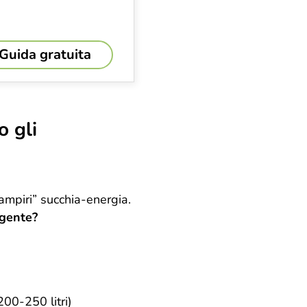
 Guida gratuita
o gli
“vampiri” succhia-energia.
igente?
200-250 litri)