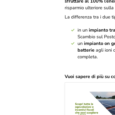
sfruttare al 100% l’ene
risparmio ulteriore sulla 
La differenza tra i due t
in un
impianto tr
Scambio sul Post
un
impianto on g
batterie
agli ioni 
completa.
Vuoi sapere di più su co