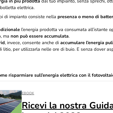
rgia in più prodotta
dal tuo impianto, senza sprechi, ot
bolletta elettrica.
ipi di impianto consiste nella
presenza o meno di batter
adizionale
l’energia prodotta va consumata all’istante o
o, ma
non può essere accumulata
.
rid
, invece, consente anche di
accumulare l’energia pul
di litio, per utilizzarla nelle ore di buio. E senza dover as
me risparmiare sull’energia elettrica con il fotovoltai
EBOOK
Ricevi la nostra Guida