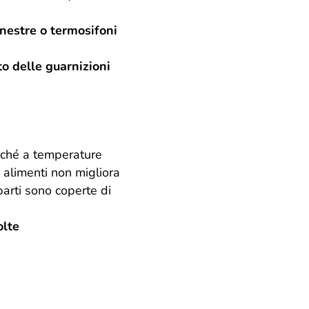
inestre o termosifoni
to delle guarnizioni
rché a temperature
 alimenti non migliora
parti sono coperte di
olte