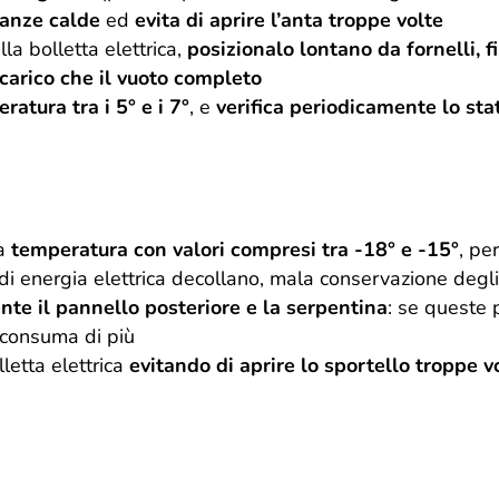
tanze calde
ed
evita di aprire l’anta troppe volte
la bolletta elettrica,
posizionalo lontano da fornelli, f
ccarico che il vuoto completo
atura tra i 5° e i 7°
, e
verifica periodicamente lo sta
la
temperatura con valori compresi tra -18° e -15°
, pe
di energia elettrica decollano, mala conservazione degli
nte il pannello posteriore e la serpentina
: se queste 
r consuma di più
lletta elettrica
evitando di aprire lo sportello troppe v