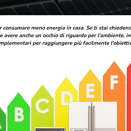
grande famiglia. E da oggi, come regalo,
desideriamo indossare un nuovo abito. La nuova
veste grafica vuole essere un gesto di cura e
attenzione, rispecchia il presente e il futuro di T-
r consumare meno energia in casa. Se ti stai chieden
Green, ma sempre con uno sguardo rivolto a dove
tutto è iniziato.
, e avere anche un occhio di riguardo per l’ambiente, in
plementari per raggiungere più facilmente l'obiettiv