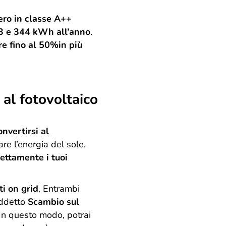
fero in classe A++
63 e 344 kWh all’anno
.
re fino al 50%
in più
 al fotovoltaico
onvertirsi al
are l’energia del sole,
ettamente i tuoi
ti on grid
. Entrambi
iddetto
Scambio sul
i. In questo modo, potrai