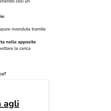
tenendo così un
ie
:
ppure rivenduta tramite
ita nelle apposite
pettare la carica
co?
 agli