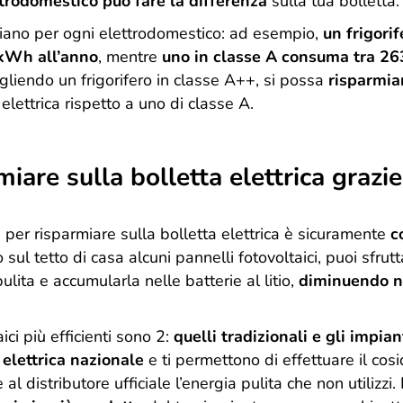
trodomestico può fare la differenza
sulla tua bolletta.
iano per ogni elettrodomestico: ad esempio,
un frigori
kWh all’anno
, mentre
uno in classe A consuma tra 2
gliendo un frigorifero in classe A++, si possa
risparmia
 elettrica rispetto a uno di classe A.
iare sulla bolletta elettrica grazie
i per risparmiare sulla bolletta elettrica è sicuramente
c
o sul tetto di casa alcuni pannelli fotovoltaici, puoi sfrutt
ulita e accumularla nelle batterie al litio,
diminuendo n
aici più efficienti sono 2:
quelli tradizionali e gli impian
 elettrica nazionale
e ti permettono di effettuare il cos
e al distributore ufficiale l’energia pulita che non utilizz