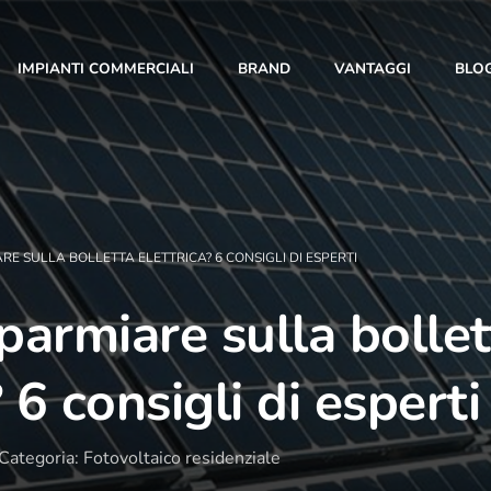
IMPIANTI COMMERCIALI
BRAND
VANTAGGI
BLO
RE SULLA BOLLETTA ELETTRICA? 6 CONSIGLI DI ESPERTI
parmiare sulla bollet
10 Anni di Noi!
? 6 consigli di esperti
L’anno 2023 segna un traguardo importante: i 10
anni di T-Green. Con te al nostro fianco siamo
Categoria: Fotovoltaico residenziale
cresciuti giorno dopo giorno, fino a diventare una