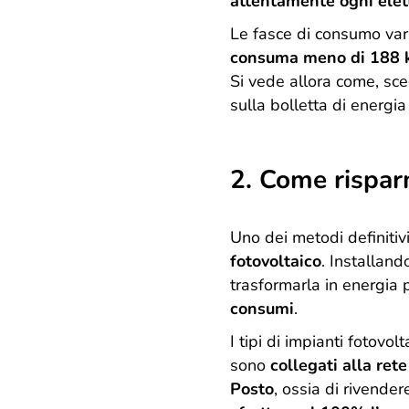
attentamente ogni elet
Le fasce di consumo var
consuma meno di 188 
Si vede allora come, sce
sulla bolletta di energia
2. Come risparm
Uno dei metodi definitiv
fotovoltaico
. Installand
trasformarla in energia p
consumi
.
I tipi di impianti fotovolt
sono
collegati alla rete
Posto
, ossia di rivender