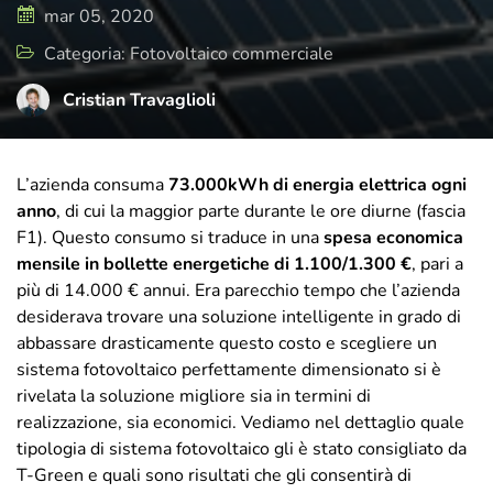
di cura e attenzione, rispecchia il presente
mar 05, 2020
e il futuro di T-Green, ma sempre con uno
Categoria: Fotovoltaico commerciale
sguardo rivolto a dove tutto è iniziato.
Cristian Travaglioli
L’azienda consuma
73.000kWh di energia elettrica ogni
anno
, di cui la maggior parte durante le ore diurne (fascia
F1). Questo consumo si traduce in una
spesa economica
mensile in bollette energetiche di 1.100/1.300 €
, pari a
più di 14.000 € annui. Era parecchio tempo che l’azienda
desiderava trovare una soluzione intelligente in grado di
abbassare drasticamente questo costo e scegliere un
sistema fotovoltaico perfettamente dimensionato si è
rivelata la soluzione migliore sia in termini di
realizzazione, sia economici. Vediamo nel dettaglio quale
tipologia di sistema fotovoltaico gli è stato consigliato da
T-Green e quali sono risultati che gli consentirà di