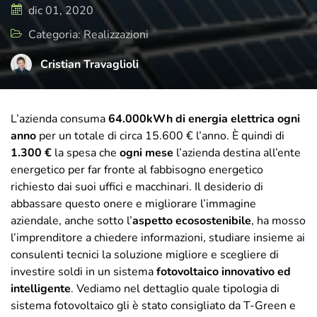
di cura e attenzione, rispecchia il presente
dic 01, 2020
e il futuro di T-Green, ma sempre con uno
Categoria: Realizzazioni
sguardo rivolto a dove tutto è iniziato.
Cristian Travaglioli
L’azienda consuma
64.000kWh di energia elettrica ogni
anno
per un totale di circa 15.600 € l’anno. È quindi di
1.300 €
la spesa che
ogni mese
l’azienda destina all’ente
energetico per far fronte al fabbisogno energetico
richiesto dai suoi uffici e macchinari. Il desiderio di
abbassare questo onere e migliorare l’immagine
aziendale, anche sotto l’
aspetto ecosostenibile
, ha mosso
l’imprenditore a chiedere informazioni, studiare insieme ai
consulenti tecnici la soluzione migliore e scegliere di
investire soldi in un sistema
fotovoltaico innovativo ed
intelligente
. Vediamo nel dettaglio quale tipologia di
sistema fotovoltaico gli è stato consigliato da T-Green e