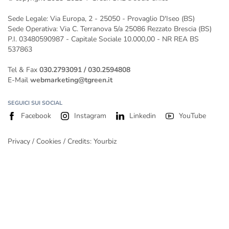
Gli impianti fotovoltaici a Verona installati da T-Green
Impianto fotovoltaico da 400 kw
Sede Legale: Via Europa, 2 - 25050 - Provaglio D'Iseo (BS)
Impianto fotovoltaico da 500 kW
Sede Operativa: Via C. Terranova 5/a 25086 Rezzato Brescia (BS)
P.I. 03480590987 - Capitale Sociale 10.000,00 - NR REA BS
537863
Tel & Fax
030.2793091
/
030.2594808
E-Mail
webmarketing@tgreen.it
SEGUICI SUI SOCIAL
Facebook
Instagram
Linkedin
YouTube
Privacy
/
Cookies
/ Credits:
Yourbiz