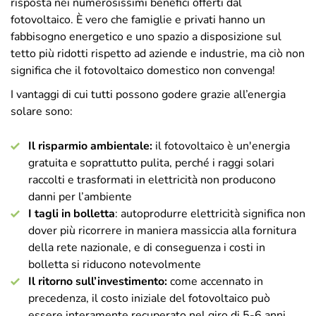
risposta nei numerosissimi benefici offerti dal
fotovoltaico. È vero che famiglie e privati hanno un
fabbisogno energetico e uno spazio a disposizione sul
tetto più ridotti rispetto ad aziende e industrie, ma ciò non
significa che il fotovoltaico domestico non convenga!
I vantaggi di cui tutti possono godere grazie all’energia
solare sono:
Il risparmio ambientale:
il fotovoltaico è un'energia
gratuita e soprattutto pulita, perché i raggi solari
raccolti e trasformati in elettricità non producono
danni per l’ambiente
I tagli in bolletta
: autoprodurre elettricità significa non
dover più ricorrere in maniera massiccia alla fornitura
della rete nazionale, e di conseguenza i costi in
bolletta si riducono notevolmente
Il ritorno sull’investimento:
come accennato in
precedenza, il costo iniziale del fotovoltaico può
essere interamente recuperato nel giro di 5-6 anni