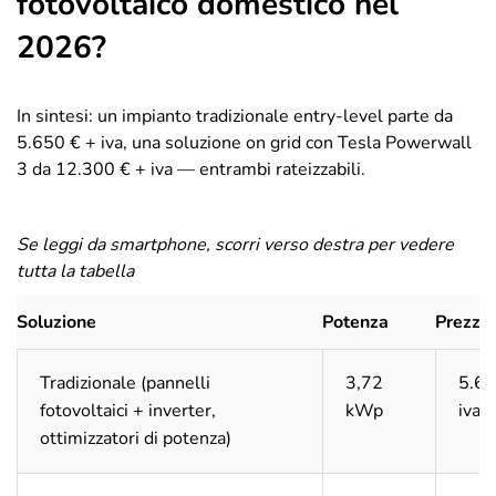
fotovoltaico domestico nel
2026?
In sintesi: un impianto tradizionale entry-level parte da
5.650 € + iva, una soluzione on grid con Tesla Powerwall
3 da 12.300 € + iva — entrambi rateizzabili.
Se leggi da smartphone, scorri verso destra per vedere
tutta la tabella
Soluzione
Potenza
Prezzo
Tradizionale (pannelli
3,72
5.65
fotovoltaici + inverter,
kWp
iva
ottimizzatori di potenza)